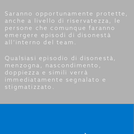
Saranno opportunamente protette,
anche a livello di riservatezza, le
persone che comunque faranno
emergere episodi di disonestà
all’interno del team.
Qualsiasi episodio di disonestà,
menzogna, nascondimento,
doppiezza e simili verrà
immediatamente segnalato e
stigmatizzato.