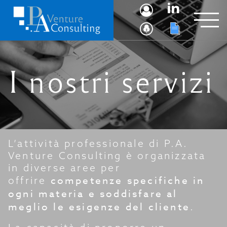
I nostri servizi
L’attività professionale di P.A.
Venture Consulting è organizzata
in diverse aree per
competenze specifiche in
offrire
ogni materia e soddisfare al
meglio le esigenze del cliente
.