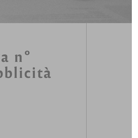
va n°
blicità