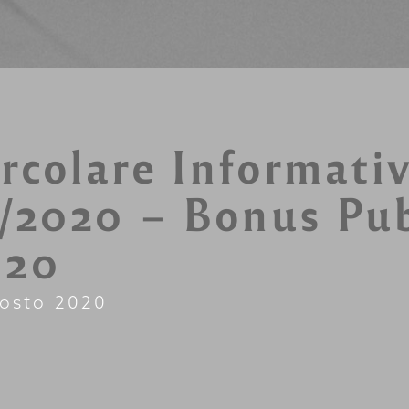
rcolare Informati
/2020 – Bonus Pub
020
osto 2020