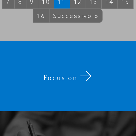
7
8
9
10
11
12
13
14
15
16
Successivo »
Focus on