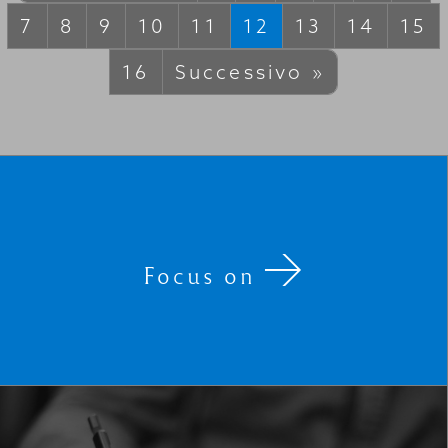
7
8
9
10
11
12
13
14
15
16
Successivo »
Focus on